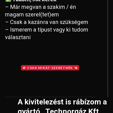
– Már megvan a szakim / én
magam szerel(tet)em
– Csak a kazánra van szükségem
– Ismerem a típust vagy ki tudom
választani
CSAK MIKÁT SZERETNÉK
A kivitelezést is rábízom a
gyártó, Technorgáz Kft.