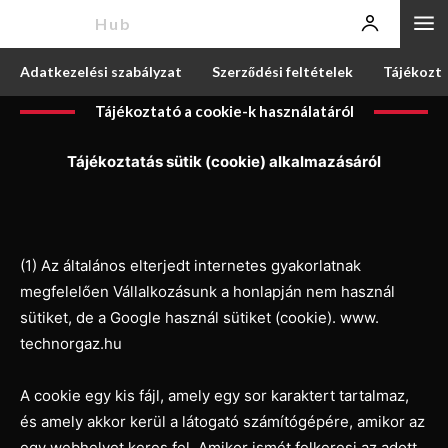
News
Hub
Adatkezelési szabályzat
Szerződési feltételek
Tájékozta
Tájékoztató a cookie-k használatáról
Tájékoztatás sütik (cookie) alkalmazásáról
(1) Az általános elterjedt internetes gyakorlatnak
megfelelően Vállalkozásunk a honlapján nem használ
sütiket, de a Google használ sütiket (cookie). www.
technorgaz.hu
A cookie egy kis fájl, amely egy sor karaktert tartalmaz,
és amely akkor kerül a látogató számítógépére, amikor az
egy webhelyet keres fel. Amikor ismét felkeresi az adott