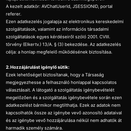
A kezelt adatkör: AVChatUserId, JSESSIONID, portal
referer.
Ezen adatkezelés jogalapja az elektronikus kereskedelmi
szolgáltatások, valamint az információs társadalmi
szolgáltatások egyes kérdéseiről szóló 2001. CVIII.
törvény (Elkertv.) 13/A. § (3) bekezdése. Az adatkezelés
célja: a honlap megfelelő működésének biztosítása.
2. Hozzájárulást igénylő sütik:
Ezek lehetőséget biztosítanak, hogy a Társaság
megjegyezhesse a felhasználó honlappal kapcsolatos
választásait. A látogató a szolgáltatás igénybevételét
megelőzően és a szolgáltatás igénybevétele során ezen
adatkezelést bármikor megtilthatja. Ezek az adatok nem
kapcsolhatók össze az igénybe vevő azonosító adataival
és az igénybe vevő hozzájárulása nélkül nem adhatók át
harmadik személy számára.