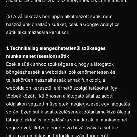
alkalmasak a felhasználó személyének beazonosítására.
(5) A vállalkozás honlapján alkalmazott sütik: nem
használunk önállaón sütiket, csak a Google Analytics
sütik alkalmazására kerül sor.
1. Technikailag elengedhetetlenül szükséges
munkamenet (session) sütik
Ezek a sütik ahhoz szükségesek, hogy a látogatók
böngészhessék a weboldalt, zökkenőmentesen és
teljeskörűen használhassák annak funkcióit, a
weboldalon keresztül elérhető szolgáltatásokat, így –
többek között- különösen a látogató által az adott
oldalakon végzett műveletek megjegyzését egy látogatás
során. Ezen sütik adatkezelésének időtartama kizárólag a
látogató aktuális látogatására vonatkozik, a munkamenet
végeztével, illetve a böngésző bezárásával a sütik e
fajtája automatikusan törlődik a számítógépéről.