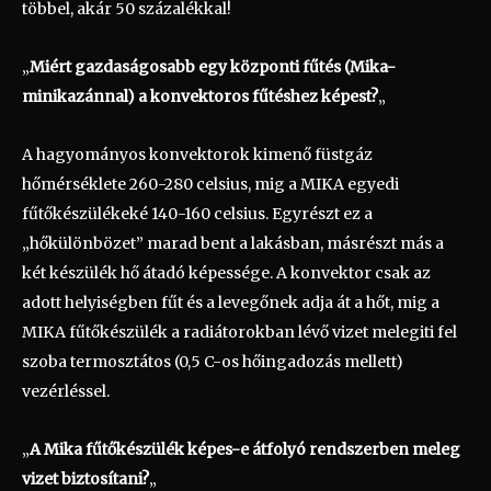
többel, akár 50 százalékkal!
„
Miért gazdaságosabb egy központi fűtés (Mika-
minikazánnal) a konvektoros fűtéshez képest?
„
A hagyományos konvektorok kimenő füstgáz
hőmérséklete 260-280 celsius, mig a MIKA egyedi
fűtőkészülékeké 140-160 celsius. Egyrészt ez a
„hőkülönbözet” marad bent a lakásban, másrészt más a
két készülék hő átadó képessége. A konvektor csak az
adott helyiségben fűt és a levegőnek adja át a hőt, mig a
MIKA fűtőkészülék a radiátorokban lévő vizet melegiti fel
szoba termosztátos (0,5 C-os hőingadozás mellett)
vezérléssel.
„
A Mika fűtőkészülék képes-e átfolyó rendszerben meleg
vizet biztosítani?
„