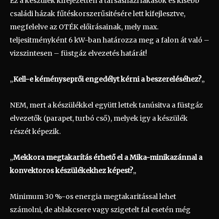
Ez a készülék kifejezetten a társasházi lakások és kisebb
családi házak fűtéskorszerűsitésére lett kifejlesztve,
megfelelve az OTÉK előirásainak, mely max.
teljesitményként 6 kW-ban határozza meg a falon át való –
vizszintesen – füstgáz elvezetés határát!
„
Kell-e kéményseprői engedélyt kérni a beszereléséhez?
„
NEM, mert a készülékkel együtt lettek tanúsitva a füstgáz
elvezetők (parapet, turbó cső), melyek igy a készülék
részét képezik.
„
Mekkora megtakarítás érhető el a Mika-minikazánnal a
konvektoros készülékekhez képest?
„
Minimum 30 %-os energia megtakaritással lehet
számolni, de ablakcsere vagy szigetelt fal esetén még