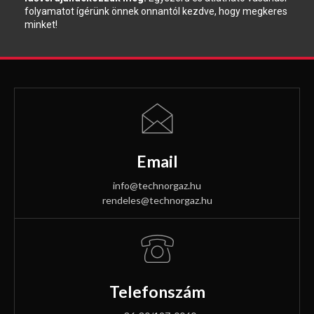
folyamatot ígérünk önnek onnantól kezdve, hogy megkeres
minket!
Email
info@technorgaz.hu
rendeles@technorgaz.hu
Telefonszám