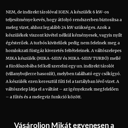
NEM, de indirekt tárolóval IGEN. A készülék 6 kW-os
teljesítménye kevés, hogy átfolyó rendszerben biztosítsa a
meleg vizet, ahhoz legalább 24 kW szükséges. Azok a
készülékek viszont kivétel nélkül kéményesek, vagyis nyílt
égésterűek. A turbós kivitelűek pedig nem felelnek meg a
homlokzati füstgáz kivezetés feltételeinek. A váltószelepes
MIKA készülék (MIKA-6EU.V és MIKA-6EU.V TURBÓ) mellé
a fürdőszobába fel kell szerelni egy un. indirekt tárolót
(villanybojlerre hasonlít), melyben található egy csőkígyó.
A készülék ezen keresztül fűti fel a tartályban lévő vizet. A
váltószelep látja el a váltást – az igényeknek megfelelően
– a fűtés és a melegviz funkció között.
Vásároljon Mikát egyenesen a