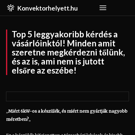
Konvektorhelyett.hu
Top 5 leggyakoribb kérdés a
vásárlóinktól! Minden amit
szeretne megkérdezni tőlünk,
és az is, ami nem is jutott
elsőre az eszébe!
„
Miért 6kW-os a készülék, és miért nem gyártják nagyobb
méretben?
„