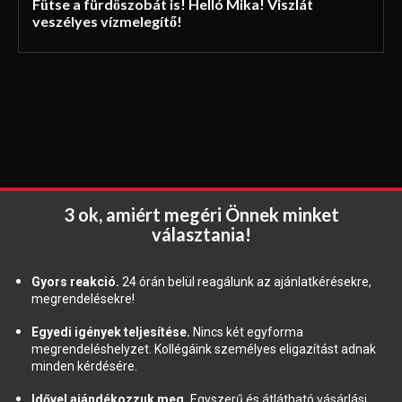
Fűtse a fürdőszobát is! Helló Mika! Viszlát
veszélyes vízmelegítő!
3 ok, amiért megéri Önnek minket
választania!
Gyors reakció.
24 órán belül reagálunk az ajánlatkérésekre,
megrendelésekre!
Egyedi igények teljesítése.
Nincs két egyforma
megrendeléshelyzet. Kollégáink személyes eligazítást adnak
minden kérdésére.
Idővel ajándékozzuk meg.
Egyszerű és átlátható vásárlási