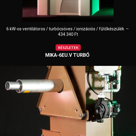
6 kW-os ventilátoros / turbócsöves / ionizációs / fűtőkészülék –
434.340 Ft
RÉSZLETEK
MIKA-6EU.V TURBÓ