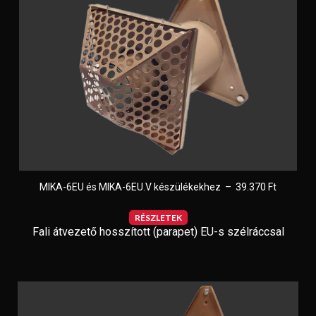
MIKA-6EU és MIKA-6EU.V készülékekhez – 39.370 Ft
RÉSZLETEK
Fali átvezető hosszított (parapet) EU-s szélráccsal