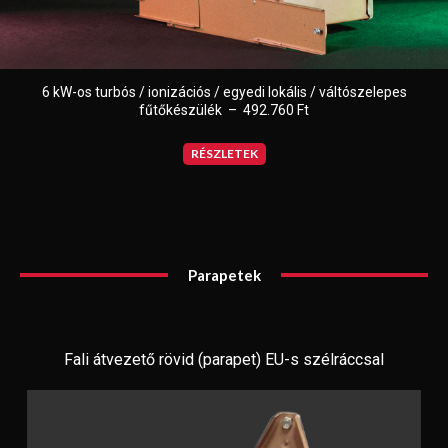
6 kW-os turbós / ionizációs / egyedi lokális / váltószelepes
fűtőkészülék – 492.760 Ft
RÉSZLETEK
Parapetek
Fali átvezető rövid (parapet) EU-s szélráccsal