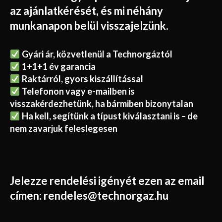
az ajánlatkérését, és mi néhány
munkanapon belül visszajelzünk.
Gyári ár, közvetlenül a Technorgáztól
1+1+1 év garancia
Raktárról, gyors kiszállítással
Telefonon vagy e-mailben is
visszakérdezhetünk, ha bármiben bizonytalan
Ha kell, segítünk a típust kiválasztani is – de
nem zavarjuk feleslegesen
Jelezze rendelési igényét ezen az email
címen:
rendeles@technorgaz.hu