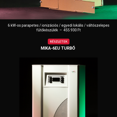
6 kW-os parapetes / ionizációs / egyedi lokális / váltószelepes
fűtőkészülék – 455.930 Ft
RÉSZLETEK
MIKA-6EU TURBÓ