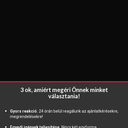
3 ok, amiért megéri Önnek minket
választania!
Gyors reakció.
24 órán belül reagálunk az ajánlatkérésekre,
megrendelésekre!
Egyedi igények teljesítése.
Nincs két egyforma