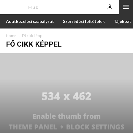
News
Hub
Adatkezelési szabályzat
Szerződési feltételek
Tájékozta
Home
Fő cikk képpel
FŐ CIKK KÉPPEL