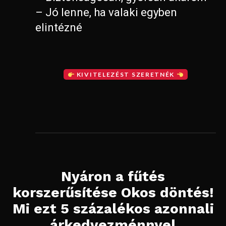
– Jó lenne, ha valaki egyben
elintézné
KIVITELEZÉST SZERETNÉK
Nyáron a fűtés
korszerűsítése Okos döntés!
Mi ezt 5 százalékos azonnali
árkedvezménnyel