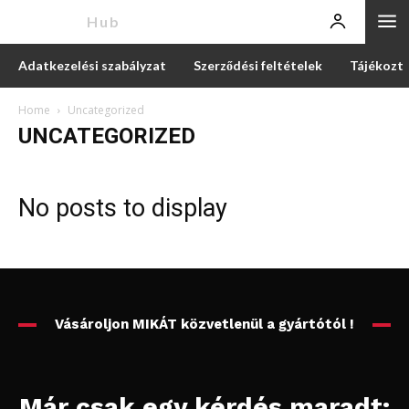
News
Hub
Adatkezelési szabályzat
Szerződési feltételek
Tájékozta
Home
Uncategorized
UNCATEGORIZED
No posts to display
Vásároljon MIKÁT közvetlenül a gyártótól !
Már csak egy kérdés maradt: