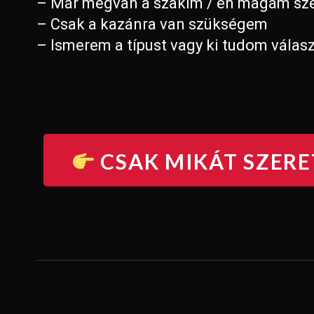
– Már megvan a szakim / én magam sze
– Csak a kazánra van szükségem
– Ismerem a típust vagy ki tudom válas
CSAK MIKÁT SZER