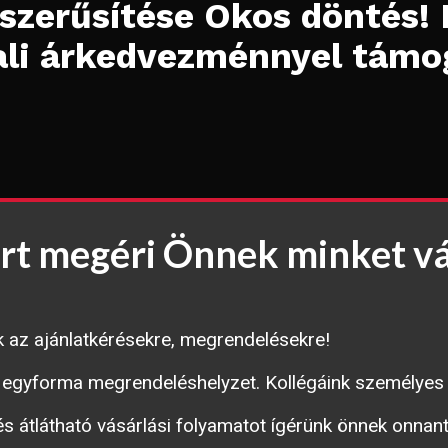
szerűsítése Okos döntés! 
li árkedvezménnyel támo
ért megéri Önnek minket vá
k az ajánlatkérésekre, megrendelésekre!
 egyforma megrendeléshelyzet. Kollégáink személyes 
s átlátható vásárlási folyamatot ígérünk önnek onnan