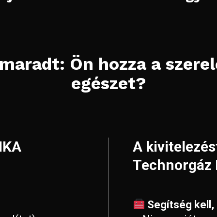
maradt: Ön hozza a szerelő
egészet?
MIKA
A kivitelezés
Technorgáz K
Segítség kell, 