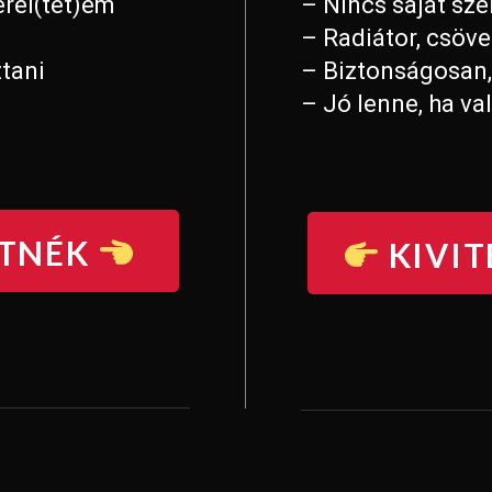
rel(tet)em
– Nincs saját sz
– Radiátor, csövez
ztani
– Biztonságosan
– Jó lenne, ha va
ETNÉK
KIVIT