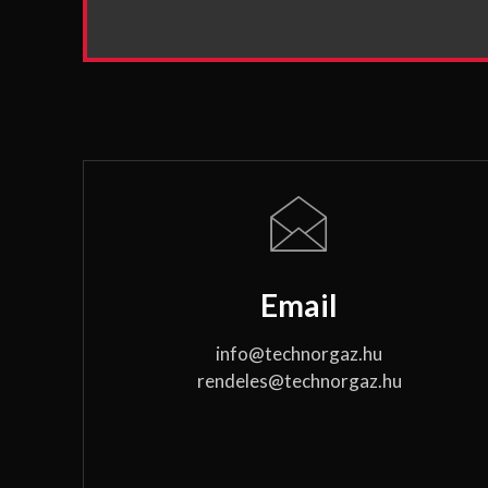
Email
info@technorgaz.hu
rendeles@technorgaz.hu