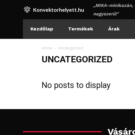
„MIKA-minikazán, 
Konvektorhelyett.hu
nagyszerű!"
Kezdőlap
Termékek
Árak
Home
Uncategorized
UNCATEGORIZED
No posts to display
Vásáro