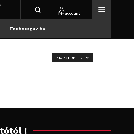
-
My account
Technorgaz.hu
7 DAYS POPULAR
tótól !