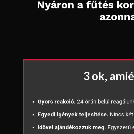
Nyáron a fűtés kor
azonna
3 ok, ami
Gyors reakció.
24 órán belül reagálun
Egyedi igények teljesítése.
Nincs két
Idővel ajándékozzuk meg.
Egyszerű é