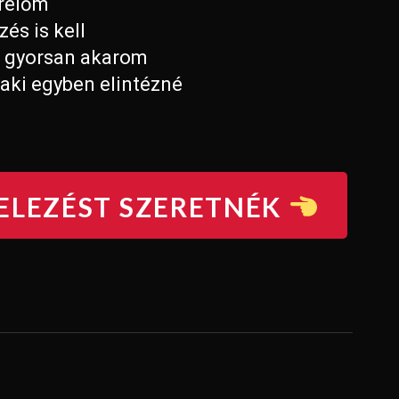
erelőm
és is kell
, gyorsan akarom
laki egyben elintézné
ELEZÉST SZERETNÉK