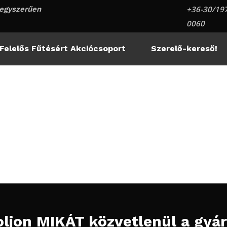
+36-30/197
egyszerűen
0060
Felelős Fűtésért Akciócsoport
Szerelő-kereső!
ljon MIKÁT közvetlenül a gyár